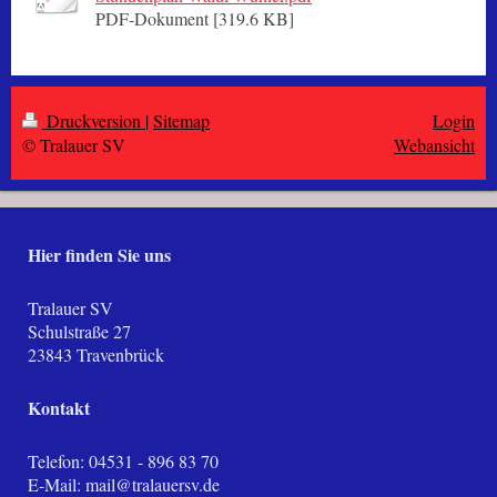
PDF-Dokument [319.6 KB]
Druckversion
|
Sitemap
Login
© Tralauer SV
Webansicht
Hier finden Sie uns
Tralauer SV
Schulstraße
27
23843
Travenbrück
Kontakt
Telefon: 04531 - 896 83 70
E-Mail:
mail@tralauersv.de